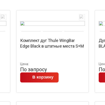
Комплект дуг Thule WingBar
Дуг
Edge Black в штатные места S+M
BLA
Цена:
Цен
По запросу
По
В корзину