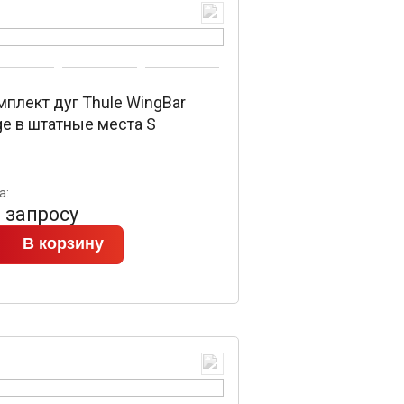
плект дуг Thule WingBar
ge в штатные места S
а:
 запросу
В корзину