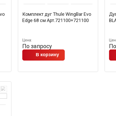
Evo
Комплект дуг Thule WingBar Evo
Дуг
Edge 68 см Арт.721100+721100
BLA
Цена:
Цен
По запросу
По
В корзину