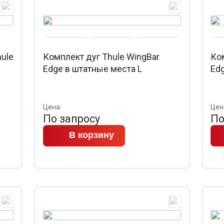
ule
Комплект дуг Thule WingBar
Ком
Edge в штатные места L
Ed
Цена:
Цен
По запросу
По
В корзину