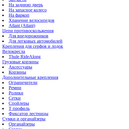
На заднюю дверь
На запасное колесо
На фаркоп
Хранение велосипедов
Atlant (Atlant)
Цепи противоскольжения
Для внедорожников
Для легковых автомобилей
Крепления для серфов и лодок
Велокресла
Thule RideAlong
Грузовые корзины
Аксессуары
Корзины
Дополнительные крепления
Ограничители
Ремни
Ролики
Сетки
Спойлеры
Т профиль
Фиксатор лестницы
Сумки и органайзеры
Органайзеры