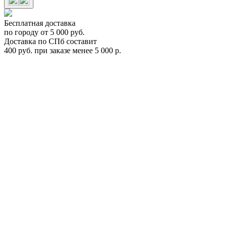
Бесплатная доставка
по городу от 5 000 руб.
Доставка по СПб составит
400 руб. при заказе менее 5 000 р.
Цепь противоскольжения Pewag XMR 59 BRENTA-C
Арт.PEW24309
PEW24309
Цена:
0
Р
В корзину