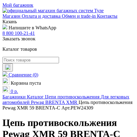
Мой багажник
Магазин
Оплата и доставка
Обмен и trade-in
Контакты
Казань
Напишите в WhatsApp
8 800 100-21-41
Заказать звонок
Каталог товаров
Сравнение
(
0
)
Корзина пуста
0
р.
Багажники
Каталог
Цепи противоскольжения
Для легковых
автомобилей
Pewag
BRENTA XMR
Цепь противоскольжения
Pewag XMR 59 BRENTA-C Арт.PEW24309
Цепь противоскольжения
Pewag XMR 59 BRENTA-C