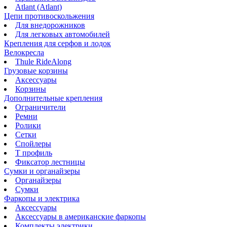
Atlant (Atlant)
Цепи противоскольжения
Для внедорожников
Для легковых автомобилей
Крепления для серфов и лодок
Велокресла
Thule RideAlong
Грузовые корзины
Аксессуары
Корзины
Дополнительные крепления
Ограничители
Ремни
Ролики
Сетки
Спойлеры
Т профиль
Фиксатор лестницы
Сумки и органайзеры
Органайзеры
Сумки
Фаркопы и электрика
Аксессуары
Аксессуары в американские фаркопы
Комплекты электрики