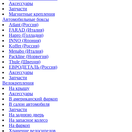
Аксессуары
Запчасти
Магнитные крепления
Автомобильные боксы
Atlant (Россия)
FARAD (Италия)
Hapro (Голладия)
INNO (Япония)
Koffer (Россия)
Menabo (Италия)
Packline (Норвегия)
Thule (Швеция)
ЕВРОДЕТАЛЬ (Россия)
Аксессуары
Запчасти
Велокрепления
На крышу
Аксессуары
В американский фаркоп
В салон автомобиля
Запчасти
На заднюю дверь
На запасное колесо
На фаркоп
Хранение велосипедов