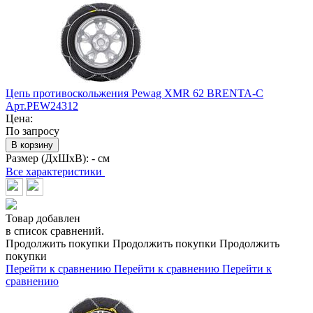
Цепь противоскольжения Pewag XMR 62 BRENTA-C
Арт.PEW24312
Цена:
По запросу
В корзину
Размер (ДхШхВ):
- см
Все характеристики
Товар добавлен
в список сравнений.
Продолжить покупки
Продолжить покупки
Продолжить
покупки
Перейти к сравнению
Перейти к сравнению
Перейти к
сравнению