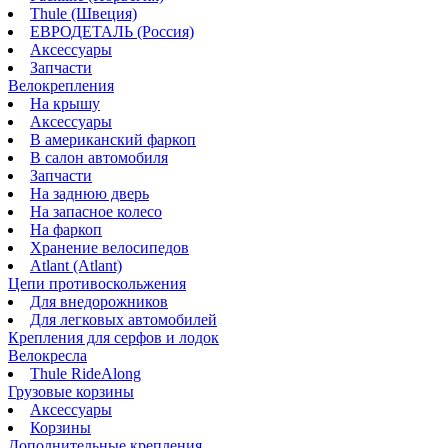
Thule (Швеция)
ЕВРОДЕТАЛЬ (Россия)
Аксессуары
Запчасти
Велокрепления
На крышу
Аксессуары
В американский фаркоп
В салон автомобиля
Запчасти
На заднюю дверь
На запасное колесо
На фаркоп
Хранение велосипедов
Atlant (Atlant)
Цепи противоскольжения
Для внедорожников
Для легковых автомобилей
Крепления для серфов и лодок
Велокресла
Thule RideAlong
Грузовые корзины
Аксессуары
Корзины
Дополнительные крепления