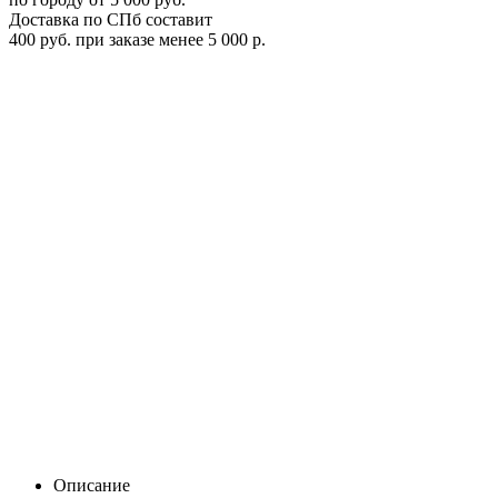
Доставка по СПб составит
400 руб. при заказе менее 5 000 р.
Корзина Thule Trail M (135 х 90см)
823
Цена:
0
Р
В корзину
Заказать в 1 клик
Описание