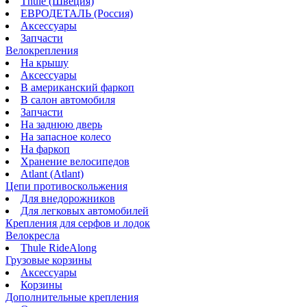
Thule (Швеция)
ЕВРОДЕТАЛЬ (Россия)
Аксессуары
Запчасти
Велокрепления
На крышу
Аксессуары
В американский фаркоп
В салон автомобиля
Запчасти
На заднюю дверь
На запасное колесо
На фаркоп
Хранение велосипедов
Atlant (Atlant)
Цепи противоскольжения
Для внедорожников
Для легковых автомобилей
Крепления для серфов и лодок
Велокресла
Thule RideAlong
Грузовые корзины
Аксессуары
Корзины
Дополнительные крепления