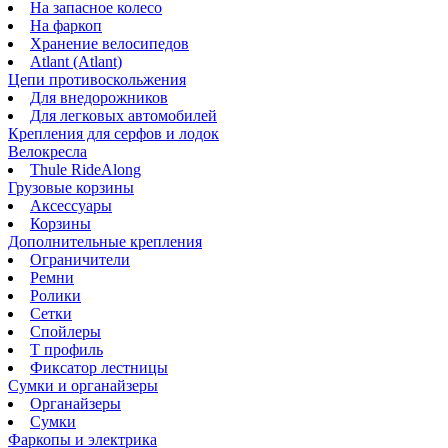
На запасное колесо
На фаркоп
Хранение велосипедов
Atlant (Atlant)
Цепи противоскольжения
Для внедорожников
Для легковых автомобилей
Крепления для серфов и лодок
Велокресла
Thule RideAlong
Грузовые корзины
Аксессуары
Корзины
Дополнительные крепления
Ограничители
Ремни
Ролики
Сетки
Спойлеры
Т профиль
Фиксатор лестницы
Сумки и органайзеры
Органайзеры
Сумки
Фаркопы и электрика