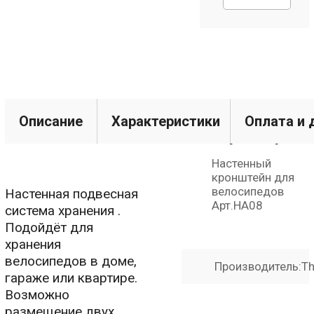
Технические
Описание
Характеристики
Оплата и 
характерист
Настенный
кронштейн для
велосипедов
Настенная подвесная
Арт.HA08
система хранения .
Подойдёт для
хранения
велосипедов в доме,
Производитель:
Th
гараже или квартире.
Возможно
размещение двух