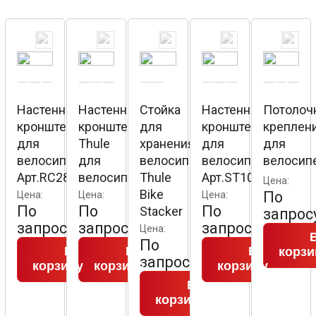
Настенный
Настенный
Стойка
Настенный
Потолоч
кронштейн
кронштейн
для
кронштейн
креплен
для
Thule
хранения
для
для
велосипеда
для
велосипедов
велосипеда
велосип
Арт.RC2826В
велосипедов
Thule
Арт.ST101V
Цена:
Bike
По
Цена:
Цена:
Цена:
По
По
По
Stacker
запрос
запросу
запросу
запросу
Цена:
По
В
В
В
корзи
запросу
корзину
корзину
корзину
В
корзину